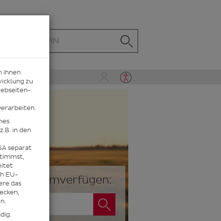
n ihnen
wicklung zu
webseiten-
erarbeiten.
mes
.B. in den
SA separat
stimmst,
eitet
ch EU-
rfolgen/umverfügen:
ere das
ecken,
n.
dig.