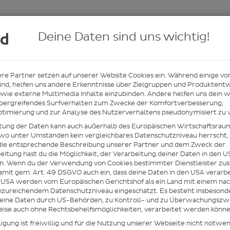
Deine Daten sind uns wichtig!
re Partner setzen auf unserer Website Cookies ein. Während einige vo
finden
Anmelden/Registrieren
Hilfe/Kontakt
ind, helfen uns andere Erkenntnisse über Zielgruppen und Produktent
wie externe Multimedia Inhalte einzubinden. Andere helfen uns dein 
bergreifendes Surfverhalten zum Zwecke der Komfortverbesserung,
timierung und zur Analyse des Nutzerverhaltens pseudonymisiert zu v
itung der Daten kann auch außerhalb des Europäischen Wirtschaftsrau
 wo unter Umständen kein vergleichbares Datenschutzniveau herrscht, z
die entsprechende Beschreibung unserer Partner und dem Zweck der
itung hast du die Möglichkeit, der Verarbeitung deiner Daten in den U
. Wenn du der Verwendung von Cookies bestimmter Dienstleister zu
damit gem. Art. 49 DSGVO auch ein, dass deine Daten in den USA verarb
 USA werden vom Europäischen Gerichtshof als ein Land mit einem na
Paket ve
nzureichendem Datenschutzniveau eingeschätzt. Es besteht insbesond
s deine Daten durch US-Behörden, zu Kontroll- und zu Überwachungszw
nen schönen Sommer
ise auch ohne Rechtsbehelfsmöglichkeiten, verarbeitet werden könne
ligung ist freiwillig und für die Nutzung unserer Webseite nicht notwen
der Wunschzustellung hinterlegen