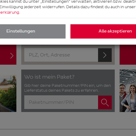
kies kannst du unter „Einstellungen“ verwalten, aktivieren bzw. deakti
Einwilligung jederzeit widerrufen. Details dazu findest du auch in unse
erklärung
.
Nächster Pickup Standort
Anme
Einstellungen
Alle akzeptieren
Gib hier deine Adresse ein, um die nächsten
Paketshops oder Paketstationen zu finden.
Wo ist mein Paket?
Gib hier deine Paketnummer/PIN ein, um den
Lieferstatus deines Pakets zu erfahren.