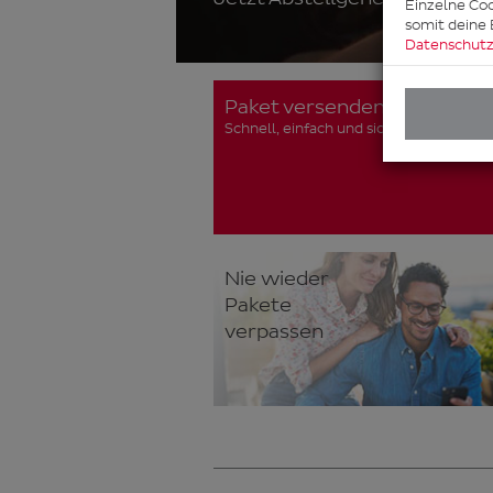
Einzelne Coo
somit deine 
Datenschutz
Paket versenden
Schnell, einfach und sicher
Nie wieder
Pakete
verpassen