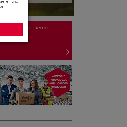
vieren und
rer
lden / Registrieren